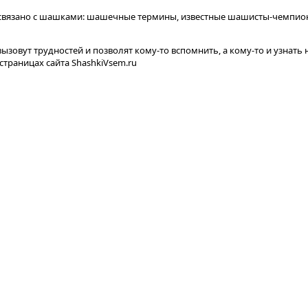
о с связано с шашками: шашечные термины, известные шашисты-чемп
 вызовут трудностей и позволят кому-то вспомнить, а кому-то и узн
страницах сайта ShashkiVsem.ru