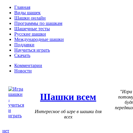
Главная
Виды шашек
Шашки онлайн
Программы по шашкам
Шашечные тесты
Русские шашки
Международные шашки
Поддавки
Научиться играть
Скачать
Комментарии
Новости
Игра
Шашки всем
потому
буд
передвиг
Интересное об игре в шашки для
всех
нет