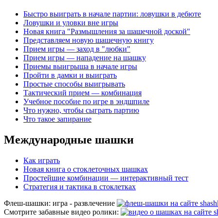
Быстро выиграть в начале партии: ловушки в дебюте
Ловушки и уловки вне игры
Новая книга "Размышления за шашечной доской"
Представляем новую шашечную книгу
Прием игры — заход в "любки"
Прием игры — нападение на шашку
Приемы выигрыша в начале игры
Пройти в дамки и выиграть
Простые способы выигрывать
Тактический прием — комбинация
Учебное пособие по игре в эндшпиле
Что нужно, чтобы сыграть партию
Что такое запирание
Международные шашки
Как играть
Новая книга о стоклеточных шашках
Простейшие комбинации — интерактивный тест
Стратегия и тактика в стоклетках
Флеш-шашки: игра - развлечение
Смотрите забавные видео ролики: