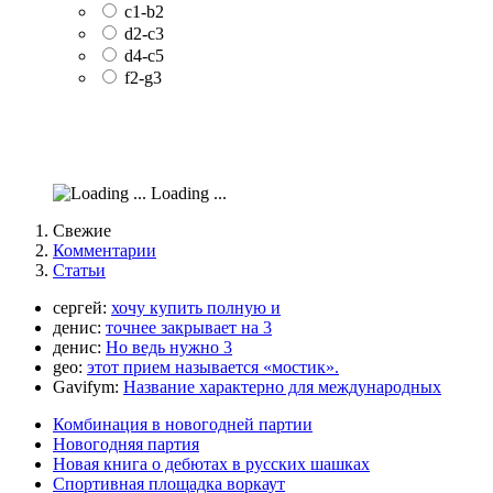
c1-b2
d2-c3
d4-c5
f2-g3
Loading ...
Свежие
Комментарии
Статьи
сергей:
хочу купить полную и
денис:
точнее закрывает на 3
денис:
Но ведь нужно 3
geo:
этот прием называется «мостик».
Gavifym:
Название характерно для международных
Комбинация в новогодней партии
Новогодняя партия
Новая книга о дебютах в русских шашках
Спортивная площадка воркаут