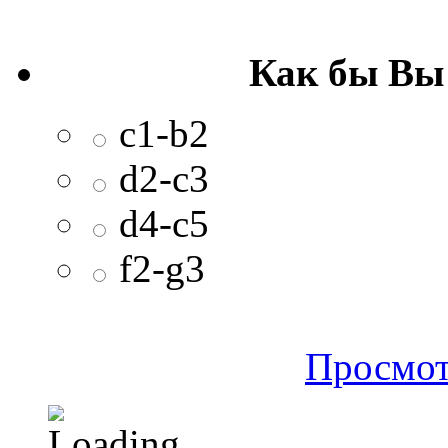
Как бы Вы
c1-b2
d2-c3
d4-c5
f2-g3
Просмот