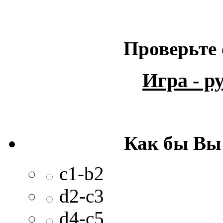
Проверьте 
Игра - 
Как бы Вы
c1-b2
d2-c3
d4-c5