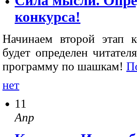
Сила мысли. Опре
конкурса!
Начинаем второй этап к
будет определен читател
программу по шашкам!
П
нет
11
Апр