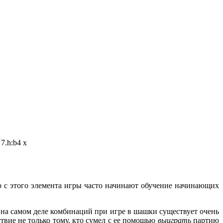
7.h:b4 x
о с этого элемента игры часто начинают обучение начинающих
 на самом деле комбинаций при игре в шашки существует очень
твие не только тому, кто сумел с ее помощью
выиграть
партию