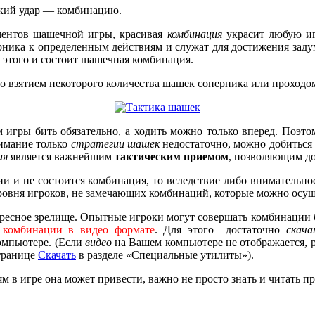
еский удар — комбинацию.
ментов шашечной игры, красивая
комбинация
украсит любую иг
ерника к определенным действиям и служат для достижения заду
з этого и состоит шашечная комбинация.
со взятием некоторого количества шашек соперника или проходом
м игры бить обязательно, а ходить можно только вперед. Поэт
нимание только
стратегии шашек
недостаточно, можно добиться
ия
является важнейшим
тактическим приемом
, позволяющим до
ии и не состоится комбинация, то вследствие либо внимательн
уровня игроков, не замечающих комбинаций, которые можно осущ
ресное зрелище. Опытные игроки могут совершать комбинации бе
 комбинации в видео формате
. Для этого достаточно
скача
омпьютере. (Если
видео
на Вашем компьютере не отображается, 
транице
Скачать
в разделе «Специальные утилиты»).
м в игре она может привести, важно не просто знать и читать пр