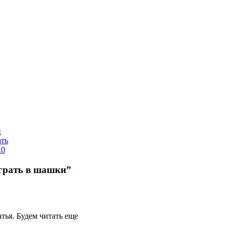
и
ать
.0
грать в шашки”
атья. Будем читать еще