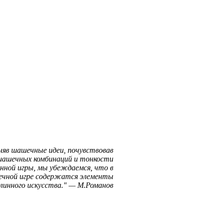
няв шашечные идеи, почувствовав
шашечных комбинаций и тонкости
нной игры, мы убеждаемся, что в
чной игре содержатся элементы
линного искусства.
—
М.Романов