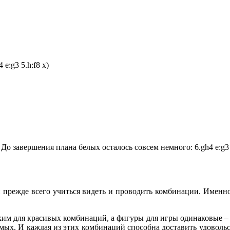
 e:g3 5.h:f8 x)
о завершения плана белых осталось совсем немного: 6.gh4 e:g3 
н прежде всего учиться видеть и проводить комбинации. Именн
ьким для красивых комбинаций, а фигуры для игры одинаковые –
мых. И каждая из этих комбинаций способна доставить удовольс