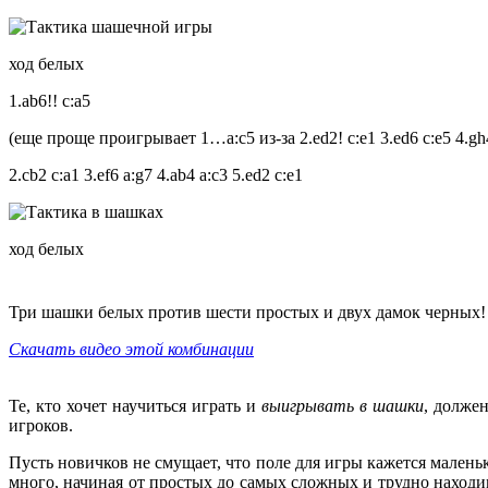
ход белых
1.ab6!! c:a5
(еще проще проигрывает 1…a:c5 из-за 2.ed2! c:e1 3.ed6 c:e5 4.gh4
2.cb2 c:a1 3.ef6 a:g7 4.ab4 a:c3 5.ed2 c:e1
ход белых
Три шашки белых против шести простых и двух дамок черных! Д
Скачать видео этой комбинации
Те, кто хочет научиться играть и
выигрывать в шашки
, долже
игроков.
Пусть новичков не смущает, что поле для игры кажется мален
много, начиная от простых до самых сложных и трудно находи