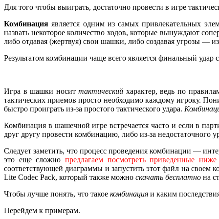
Для того чтобы выиграть, достаточно провести в игре тактич
Комбинация
является одним из самых привлекательных эле
назвать некоторое количество ходов, которые вынуждают соп
либо отдавая (жертвуя) свои шашки, либо создавая угрозы — и
Результатом комбинации чаще всего является финальный удар 
Игра в шашки носит
тактический
характер, ведь по правила
тактических приемов просто необходимо каждому игроку. По
быстро проиграть из-за простого тактического удара.
Комбинац
Комбинация в шашечной игре встречается часто и если в парт
друг другу провести комбинацию, либо из-за недостаточного 
Следует заметить, что процесс проведения комбинации — инте
это еще сложно
предлагаем посмотреть приведенные ниже
соответствующей диаграммы и запустить этот файл на своем к
Lite Codec Pack, который также можно
скачать бесплатно
на с
Чтобы лучше понять, что такое
комбинация
и каким последствия
Перейдем к примерам.