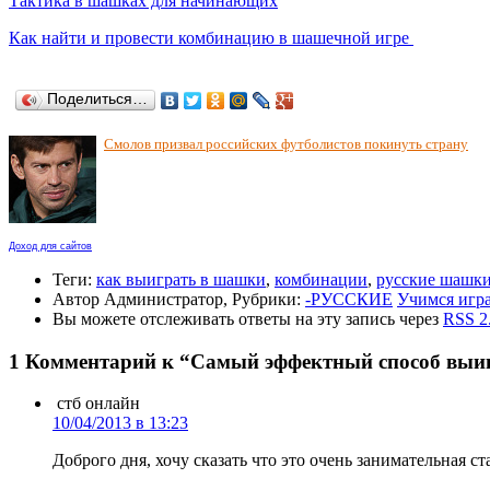
Тактика в шашках для начинающих
Как найти и провести комбинацию в шашечной игре
Поделиться…
Смолов призвал российских футболистов покинуть страну
Доход для сайтов
Теги:
как выиграть в шашки
,
комбинации
,
русские шашк
Автор Администратор, Рубрики:
-РУССКИЕ
Учимся игр
Вы можете отслеживать ответы на эту запись через
RSS 2
1 Комментарий к “Самый эффектный способ выи
стб онлайн
10/04/2013 в 13:23
Доброго дня, хочу сказать что это очень занимательная ст