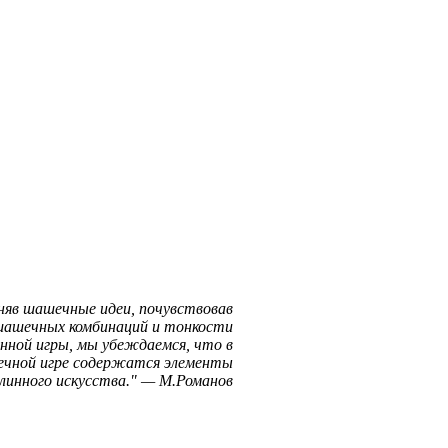
няв шашечные идеи, почувствовав
шашечных комбинаций и тонкости
нной игры, мы убеждаемся, что в
чной игре содержатся элементы
линного искусства.
—
М.Романов