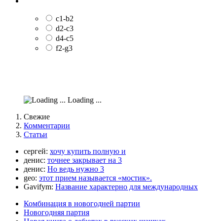
c1-b2
d2-c3
d4-c5
f2-g3
Loading ...
Свежие
Комментарии
Статьи
сергей:
хочу купить полную и
денис:
точнее закрывает на 3
денис:
Но ведь нужно 3
geo:
этот прием называется «мостик».
Gavifym:
Название характерно для международных
Комбинация в новогодней партии
Новогодняя партия