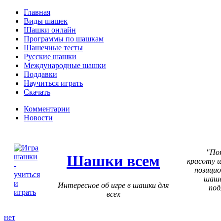
Главная
Виды шашек
Шашки онлайн
Программы по шашкам
Шашечные тесты
Русские шашки
Международные шашки
Поддавки
Научиться играть
Скачать
Комментарии
Новости
По
Шашки всем
красоту 
позицио
шаше
Интересное об игре в шашки для
под
всех
нет