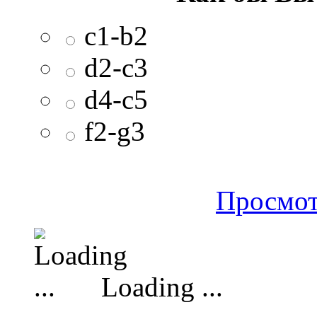
c1-b2
d2-c3
d4-c5
f2-g3
Просмот
Loading ...