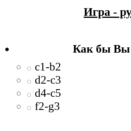
Игра - 
Как бы Вы
c1-b2
d2-c3
d4-c5
f2-g3