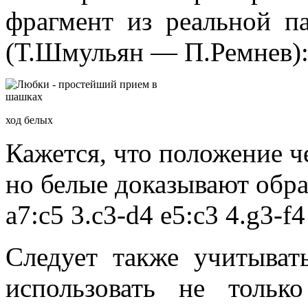
фрагмент из реальной п
(Т.Шмульян — П.Ремнев)
ход белых
Кажется, что положение 
но белые доказывают обрат
а7:с5 3.с3-d4 е5:с3 4.g3-f
Следует также учитыва
использовать не тольк