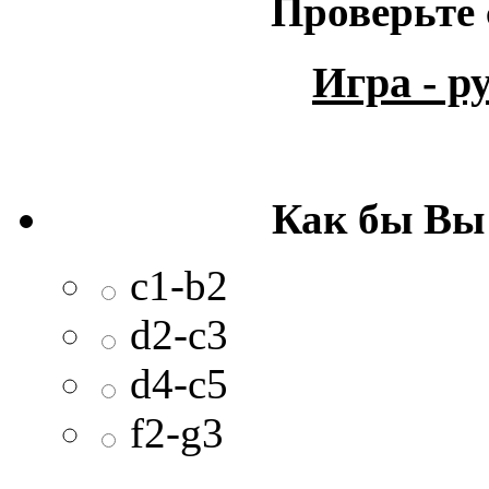
Проверьте 
Игра - 
Как бы Вы
c1-b2
d2-c3
d4-c5
f2-g3