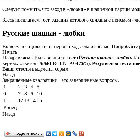
Следует помнить, что заход в «любки» в шашечной партии може
Здесь предлагаем тест, задания которого связаны с приемом «
Русские шашки - любки
Во всех позициях теста первый ход делают белые. Попробуйте 
Начать
Поздравляем - Вы завершили тест
:
Русские шашки - любки
.
Ко
верных ответов: %%PERCENTAGE%%).
Результаты теста по
Ваши ответы выделены серым.
Назад
Закрашенные квадратики - это завершенные вопросы.
1
2
3
4
5
6
7
8
9
10
11
12
13
14
15
Конец
Назад
Поделиться…