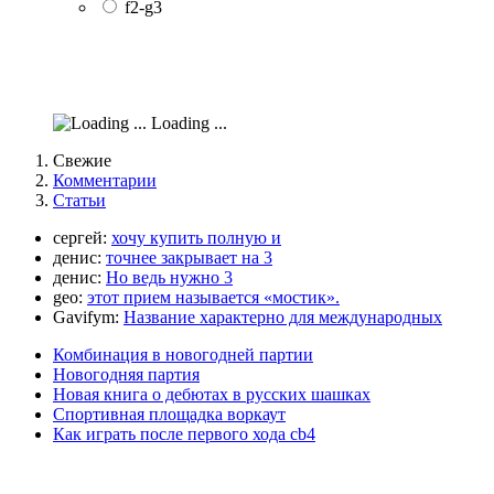
f2-g3
Loading ...
Свежие
Комментарии
Статьи
сергей:
хочу купить полную и
денис:
точнее закрывает на 3
денис:
Но ведь нужно 3
geo:
этот прием называется «мостик».
Gavifym:
Название характерно для международных
Комбинация в новогодней партии
Новогодняя партия
Новая книга о дебютах в русских шашках
Спортивная площадка воркаут
Как играть после первого хода cb4