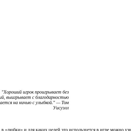
Хороший игрок проигрывает без
ий, выигрывает с благодарностью
ается на ничью с улыбкой.
—
Том
Уисуэлл
 в «любки» и для каких целей это используется в игре можно узн