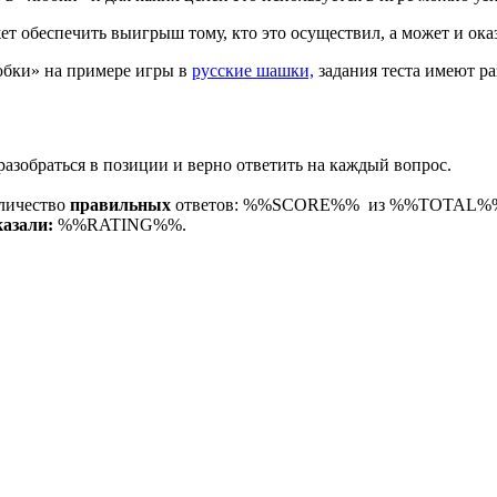
т обеспечить выигрыш тому, кто это осуществил, а может и ока
любки» на примере игры в
русские шашки,
задания теста имеют р
разобраться в позиции и верно ответить на каждый вопрос.
личество
правильных
ответов: %%SCORE%% из %%TOTAL%%.
казали:
%%RATING%%.