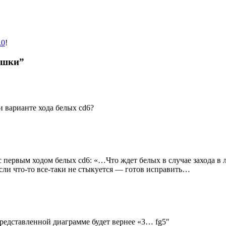
.0
!
ашки”
и варианте хода белых cd6?
с первым ходом белых cd6: «…Что ждет белых в случае захода в 
Если что-то все-таки не стыкуется — готов исправить…
представленной диаграмме будет вернее «3… fg5″