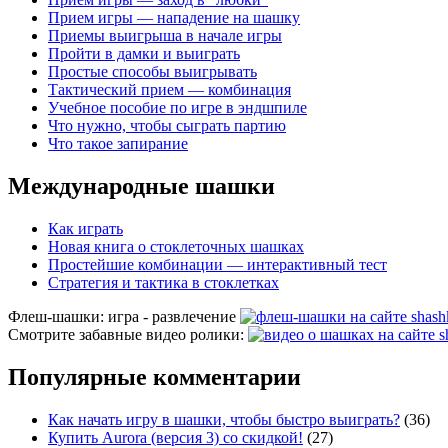
Прием игры — нападение на шашку
Приемы выигрыша в начале игры
Пройти в дамки и выиграть
Простые способы выигрывать
Тактический прием — комбинация
Учебное пособие по игре в эндшпиле
Что нужно, чтобы сыграть партию
Что такое запирание
Международные шашки
Как играть
Новая книга о стоклеточных шашках
Простейшие комбинации — интерактивный тест
Стратегия и тактика в стоклетках
Флеш-шашки: игра - развлечение
Смотрите забавные видео ролики:
Популярные комментарии
Как начать игру в шашки, чтобы быстро выиграть?
(36)
Купить Aurora (версия 3) со скидкой!
(27)