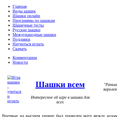
Главная
Виды шашек
Шашки онлайн
Программы по шашкам
Шашечные тесты
Русские шашки
Международные шашки
Поддавки
Научиться играть
Скачать
Комментарии
Новости
Шашки всем
Раньш
короле
Интересное об игре в шашки для
всех
Впервые на высшем уровне
был проведен матч между
чело