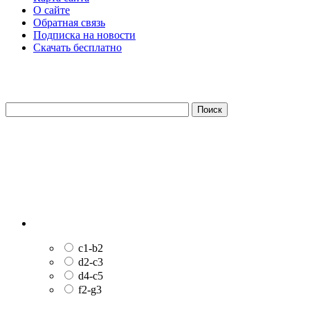
О сайте
Обратная связь
Подписка на новости
Скачать бесплатно
c1-b2
d2-c3
d4-c5
f2-g3