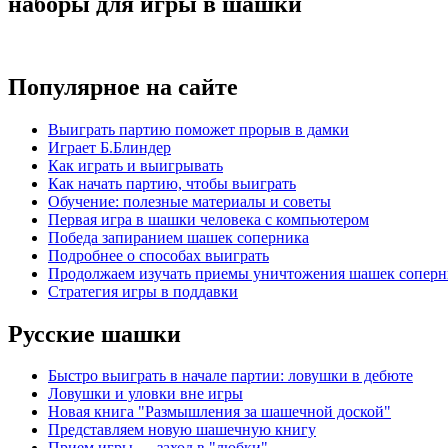
наборы для игры в шашки
Популярное на сайте
Выиграть партию поможет прорыв в дамки
Играет Б.Блиндер
Как играть и выигрывать
Как начать партию, чтобы выиграть
Обучение: полезные материалы и советы
Первая игра в шашки человека с компьютером
Победа запиранием шашек соперника
Подробнее о способах выиграть
Продолжаем изучать приемы уничтожения шашек соперн
Стратегия игры в поддавки
Русские шашки
Быстро выиграть в начале партии: ловушки в дебюте
Ловушки и уловки вне игры
Новая книга "Размышления за шашечной доской"
Представляем новую шашечную книгу
Прием игры — заход в "любки"