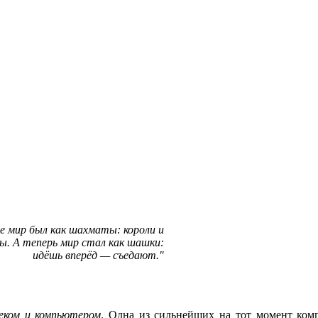
е мир был как шахматы: короли и
вы. А теперь мир стал как шашки:
идёшь вперёд — съедают.
веком и компьютером
. Одна из сильнейших на тот момент ко