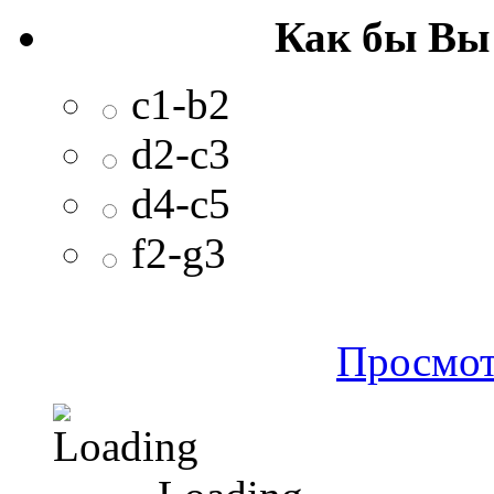
Как бы Вы
c1-b2
d2-c3
d4-c5
f2-g3
Просмот