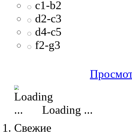
c1-b2
d2-c3
d4-c5
f2-g3
Просмот
Loading ...
Свежие