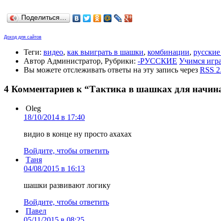
Поделиться…
Доход для сайтов
Теги:
видео
,
как выиграть в шашки
,
комбинации
,
русски
Автор Администратор, Рубрики:
-РУССКИЕ
Учимся игр
Вы можете отслеживать ответы на эту запись через
RSS 2
4 Комментариев к “Тактика в шашках для начи
Oleg
18/10/2014 в 17:40
видио в конце ну просто ахахах
Войдите, чтобы ответить
Таня
04/08/2015 в 16:13
шашки развивают логику
Войдите, чтобы ответить
Павел
05/11/2015 в 08:25