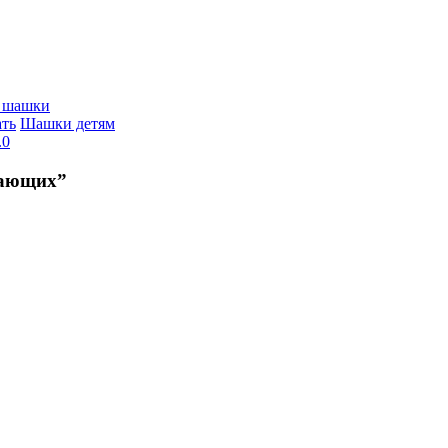
е шашки
ать
Шашки детям
.0
нающих”