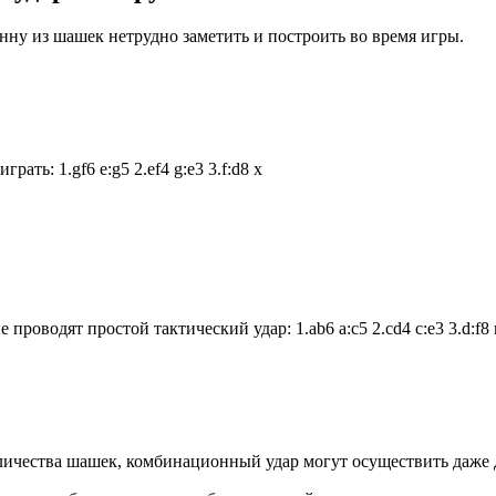
нну из шашек нетрудно заметить и построить во время игры.
ть: 1.gf6 e:g5 2.ef4 g:e3 3.f:d8 x
оводят простой тактический удар: 1.ab6 a:c5 2.cd4 c:e3 3.d:f8 
ичества шашек, комбинационный удар могут осуществить даже две