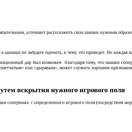
 обязательным, успевают расположить свои шашки нужным образо
 в шашках
не забудьте оценить, к чему это приведет. Не каждая
бинационный дар был возможен благодаря тому, что шашки сопе
«решетчатым» или «дырявым», может служить хорошим признако
утем вскрытия нужного игрового поля
и соперника с определенного игрового поля (посредством жерт