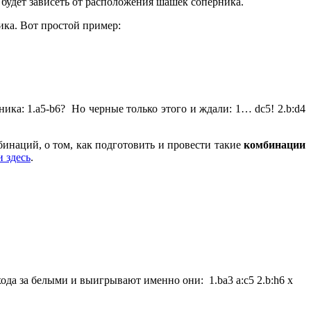
будет зависеть от расположения шашек соперника.
ика. Вот простой пример:
ка: 1.а5-b6? Но черные только этого и ждали: 1… dc5! 2.b:d4
бинаций, о том, как подготовить и провести такие
комбинации
 здесь
.
ода за белыми и выигрывают именно они: 1.ba3 a:c5 2.b:h6 х