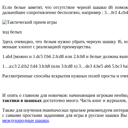
Если белые заметят, что отсутствие черной шашки d6 поможет
дальнейшее сопротивление бесполезно, например : 3…fe3 4.cb4 
ход белых
Здесь очевидно, что белым нужно убрать черную шашку f6, но
меньше хлопот с реализацией преимущества.
1.ab4 [можно и 1.dc5 f:b6 2.h:d8 или 2.h:h8 и белые должны выи
1…a:c3 2.d:b2 f:d4 3.h:h8 (или 3.h:d8 х) 3…de3 4.he5 ab6 5.bc3 ba
Рассмотренные способы вскрытия нужных полей просты и очев
И опять о главном для новичков:
начинающим игрокам необход
тактики в шашках
достаточно много. Часть книг и журналов
Также для изучения
тактических приемов
рекомендуем интерак
с самыми простыми заданиями для игры в русские шашки Вы 
международные шашки
.