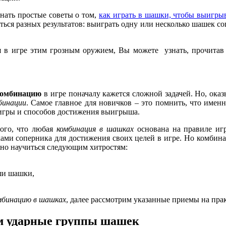
нать простые советы о том,
как играть в шашки, чтобы выигры
ться разных результатов: выиграть одну или несколько шашек с
ся в игре этим грозным оружием, Вы можете узнать, прочита
комбинацию
в игре поначалу кажется сложной задачей. Но, оказ
бинации
. Самое главное для новичков – это помнить, что име
игры и способов достижения выигрыша.
того, что любая
комбинация в шашках
основана на правиле игр
ками соперника для достижения своих целей в игре. Но комбина
жно научиться следующим хитростям:
аши шашки,
мбинацию в шашках
, далее рассмотрим указанные приемы на пра
м ударные группы шашек