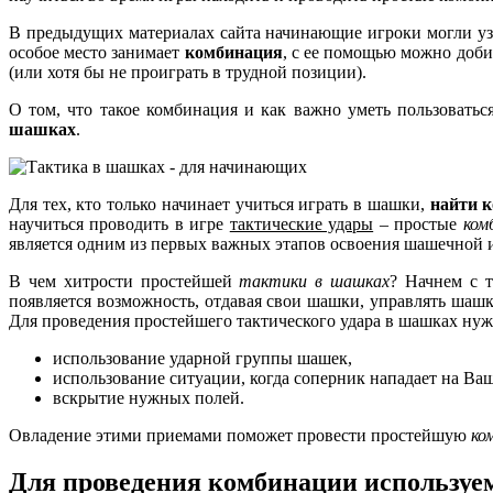
В предыдущих материалах сайта начинающие игроки могли уз
особое место занимает
комбинация
, с ее помощью можно доби
(или хотя бы не проиграть в трудной позиции).
О том, что такое комбинация и как важно уметь пользовать
шашках
.
Для тех, кто только начинает учиться играть в шашки,
найти 
научиться проводить в игре
тактические удары
– простые
ком
является одним из первых важных этапов освоения шашечной 
В чем хитрости простейшей
тактики в шашках
? Начнем с 
появляется возможность, отдавая свои шашки, управлять шаш
Для проведения простейшего тактического удара в шашках ну
использование ударной группы шашек,
использование ситуации, когда соперник нападает на В
вскрытие нужных полей.
Овладение этими приемами поможет провести простейшую
ко
Для проведения комбинации используе