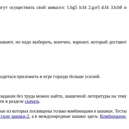
т осуществить свой замысел: 1.hg5 h:f4 2.g:e5 d:f4 3.b:b8 и
ывают, но надо выбирать, конечно, вариант, который доставит
диться приложить в игре гораздо больше усилий.
задания без труда можно найти, шашечной литературы на тему
ти в разделе
скачать
.
рые из которых посвящены только
комбинациям в шашках
. Тесты
сские шашки-2
, а в международные шашки здесь:
Комбинации-