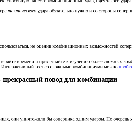
к, способную нанести комбинационный удар, идея такого удара 
игре
тактического
удара обязательно нужно и со стороны соперн
спользоваться, не оценив комбинационных возможностей соперни
е теряйте времени и приступайте к изучению более сложных ком
. Интерактивный тест со сложными комбинациями можно
пройти
 прекрасный повод для комбинации
ерных, они уничтожили бы соперника одним ударом. Но очередь х