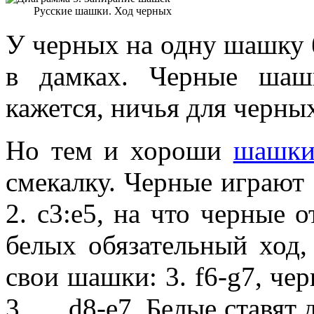
Русские шашки. Ход черных
У черных на одну шашку б
в дамках. Черные шашк
кажется, ничья для черны
Но тем и хороши
шашк
смекалку. Черные играют 
2. с3:е5, на что черные 
белых обязательный ход,
свои шашки: 3. f6-g7, че
3. … d8-e7. Белые ставят 