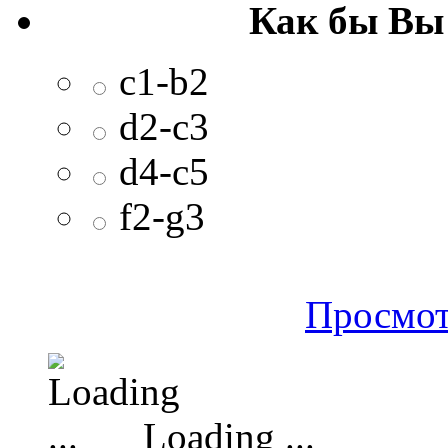
Как бы Вы
c1-b2
d2-c3
d4-c5
f2-g3
Просмот
Loading ...