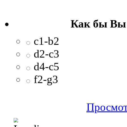
Как бы Вы
c1-b2
d2-c3
d4-c5
f2-g3
Просмот