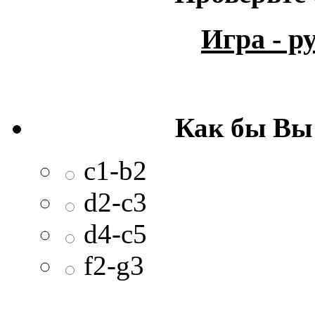
Игра - 
Как бы Вы
c1-b2
d2-c3
d4-c5
f2-g3