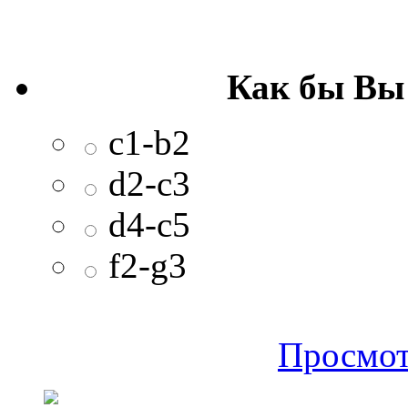
Как бы Вы
c1-b2
d2-c3
d4-c5
f2-g3
Просмот