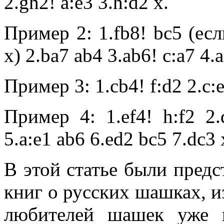
2.gh2! a:e3 3.h:d2 х.
Пример 2: 1.fb8! bc5 (е
x) 2.ba7 ab4 3.ab6! c:a7 4.a
Пример 3: 1.cb4! f:d2 2.c:e
Пример 4: 1.ef4! h:f2 2.
5.a:e1 ab6 6.ed2 bc5 7.dc3 
В этой статье были пред
книг о русских шашках, и
любителей шашек уже 