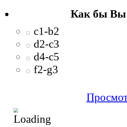
Как бы Вы
c1-b2
d2-c3
d4-c5
f2-g3
Просмот