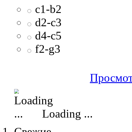
c1-b2
d2-c3
d4-c5
f2-g3
Просмот
Loading ...
Свежие