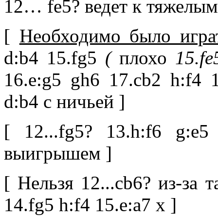
12… fe5? ведет к тяжелы
[
Необходимо было игра
d:b4 15.fg5
(
плохо
15.f
16.e:g5 gh6 17.cb2 h:f4 1
d:b4 с ничьей ]
[ 12...fg5? 13.h:f6 g:e
выигрышем ]
[ Нельзя 12...cb6? из-за т
14.fg5 h:f4 15.e:a7 x ]