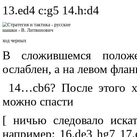
13.ed4 c:g5 14.h:d4
ход черных
В сложившемся полож
ослаблен, а на левом фла
14…cb6? После этого х
можно спасти
[ ничью следовало искать
например: 16.de3 hg7 17.e