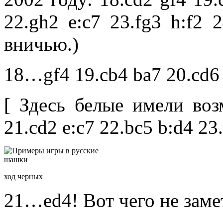
22.gh2 e:c7 23.fg3 h:f2 
вничью.)
18…gf4 19.cb4 ba7 20.cd6
[ Здесь белые имели во
21.cd2 e:c7 22.bc5 b:d4 23.
ход черных
21…ed4! Вот чего не заме