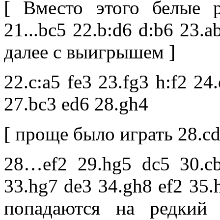
[ Вместо этого белые 
21...bc5 22.b:d6 d:b6 23.a
далее с выигрышем ]
22.c:a5 fe3 23.fg3 h:f2 24
27.bc3 ed6 28.gh4
[ проще было играть 28.cd4
28…ef2 29.hg5 dc5 30.cb
33.hg7 de3 34.gh8 ef2 35
попадаются на редкий