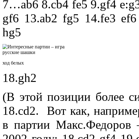
7…ab6 8.cb4 fe5 9.gf4 e:g3
gf6 13.ab2 fg5 14.fe3 ef6
hg5
ход белых
18.gh2
(В этой позиции более с
18.cd2. Вот как, наприме
в партии Макс.Федоров
2002 году:
18.cd2 gf4 19.