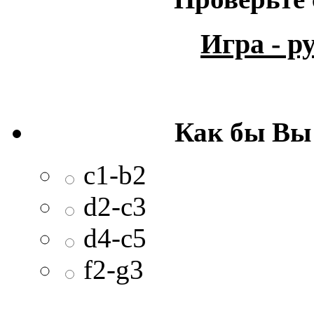
Игра - 
Как бы Вы
c1-b2
d2-c3
d4-c5
f2-g3