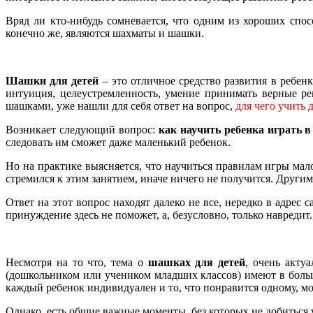
Вряд ли кто-нибудь сомневается, что одним из хороших спо
конечно же, являются шахматы и шашки.
Шашки для детей
– это отличное средство развития в ребен
интуиция, целеустремленность, умение принимать верные ре
шашками, уже нашли для себя ответ на вопрос,
для чего учить
Возникает следующий вопрос:
как научить ребенка играть 
следовать им сможет даже маленький ребенок.
Но на практике выясняется, что научиться правилам игры мал
стремился к этим занятием, иначе ничего не получится. Други
Ответ на этот вопрос находят далеко не все, нередко в адрес
принуждение здесь не поможет, а, безусловно, только навредит.
Несмотря на то что, тема о
шашках для детей
, очень акту
(дошкольником или учеником младших классов) имеют в больш
каждый ребенок индивидуален и то, что понравится одному, м
Однако, есть общие важные моменты, без которых не добиться