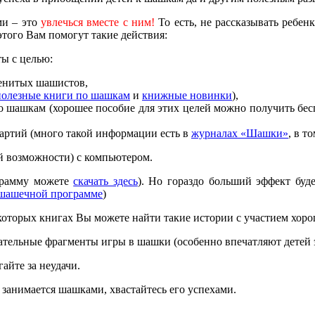
ми – это
увлечься вместе с ним!
То есть, не рассказывать ребенк
этого Вам помогут такие действия:
ы с целью:
менитых шашистов,
полезные книги по шашкам
и
книжные новинки
),
о шашкам (хорошее пособие для этих целей можно получить бес
артий (много такой информации есть в
журналах «Шашки»
, в т
ой возможности) с компьютером.
грамму можете
скачать здесь
). Но гораздо больший эффект буд
 шашечной программе
)
оторых книгах Вы можете найти такие истории с участием хор
кательные фрагменты игры в шашки (особенно впечатляют дете
айте за неудачи.
 занимается шашками, хвастайтесь его успехами.