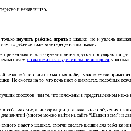
тересно и ненавязчиво.
е только
научить ребенка играть
в шашки, но и увлечь шашками
тиям, то ребенок тоже заинтересуется шашками.
ре применимы и для обучения детей другой популярной игре
 рекомендуем
познакомиться с удивительной историей
маленьког
той реальной истории шахматных побед, можно смело применит
ашек. Не смотря на то, что речь идет о шахматах, подобных резу
 лучших способов, чем те, что изложены в представленном ниже 
о в себе максимум информации для начального обучения шашка
для занятий (многое можно найти на сайте “Шашки всем”) и дв
м немного знают о шашках, смогли сделать шашки для ребенка и
ых занятий шашками детей и их родителей, делающих в шашках 