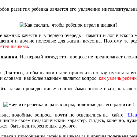
собов развития ребенка является его увлечение интеллектуал
ке важных качеств и в первую очередь – памяти и логическог
шения и другие полезные для жизни качества. Поэтому те ро
 детей шашкам
.
в шашки
. На первый взгляд этот процесс не предполагает слож
о. Для того, чтобы шашки стали приносить пользу, нужны заня
ми словами, наиболее важным является вопрос:
как увлечь ребен
 сайта также приходят письма с просьбами посоветовать, как сд
альна, подобные вопросы почти не освещались на сайте “
Шаш
инстве своем педагогический характер. И здесь, конечно, нужн
ожет быть неинтересно для другого.
 успеха в приобщении детей к шашкам да и другим полезным ра