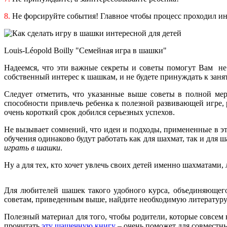
8.
Не форсируйте события! Главное чтобы процесс проходил ин
Louis-Léopold Boilly "Семейная игра в шашки"
Надеемся, что эти важные секреты и советы помогут Вам н
собственный интерес к шашкам, и не будете принуждать к заня
Следует отметить, что указанные выше советы в полной ме
способности привлечь ребенка к полезной развивающей игре,
очень короткий срок добился серьезных успехов.
Не вызывает сомнений, что идеи и подходы, примененные в э
обучения одинаково будут работать как для шахмат, так и для ш
играть в шашки
.
Ну а для тех, кто хочет увлечь своих детей именно шахматами,
Для любителей шашек такого удобного курса, объединяющег
советам, приведенным выше, найдите необходимую литературу 
Полезный материал для того, чтобы родители, которые совсе
прочитать
эту шашечную книгу
– очень поможет для совместн