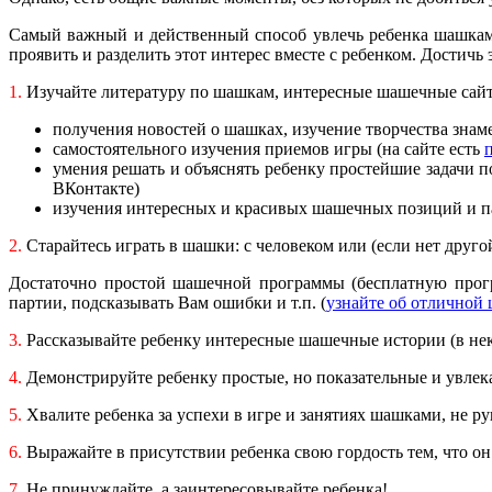
Самый важный и действенный способ увлечь ребенка шашка
проявить и разделить этот интерес вместе с ребенком. Достичь 
1.
Изучайте литературу по шашкам, интересные шашечные сайт
получения новостей о шашках, изучение творчества зна
самостоятельного изучения приемов игры (на сайте есть
умения решать и объяснять ребенку простейшие задачи п
ВКонтакте)
изучения интересных и красивых шашечных позиций и п
2.
Старайтесь играть в шашки: с человеком или (если нет друг
Достаточно простой шашечной программы (бесплатную про
партии, подсказывать Вам ошибки и т.п. (
узнайте об отличной
3.
Рассказывайте ребенку интересные шашечные истории (в нек
4.
Демонстрируйте ребенку простые, но показательные и увле
5.
Хвалите ребенка за успехи в игре и занятиях шашками, не руг
6.
Выражайте в присутствии ребенка свою гордость тем, что он
7.
Не принуждайте, а заинтересовывайте ребенка!