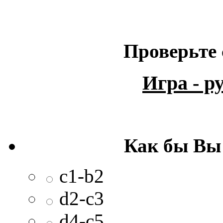
Проверьте 
Игра - 
Как бы Вы
c1-b2
d2-c3
d4-c5