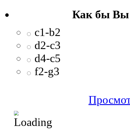
Как бы Вы
c1-b2
d2-c3
d4-c5
f2-g3
Просмот