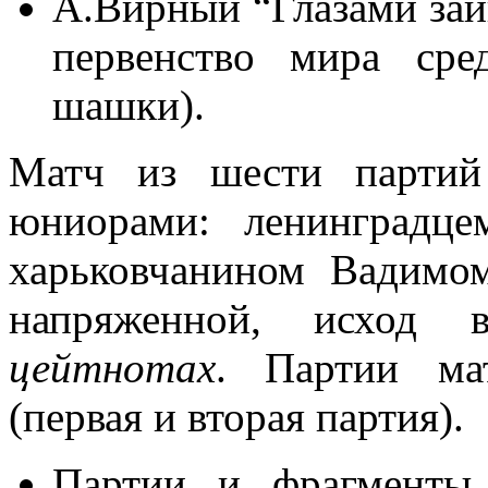
А.Вирный “Глазами заи
первенство мира сре
шашки).
Матч из шести партий
юниорами: ленинградц
харьковчанином Вадимо
напряженной, исход 
цейтнотах
. Партии ма
(первая и вторая партия).
Партии и фрагменты