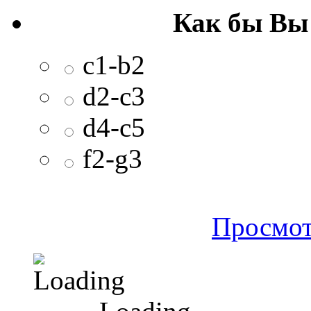
Как бы Вы
c1-b2
d2-c3
d4-c5
f2-g3
Просмот