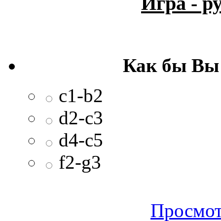
Игра - 
Как бы Вы
c1-b2
d2-c3
d4-c5
f2-g3
Просмот