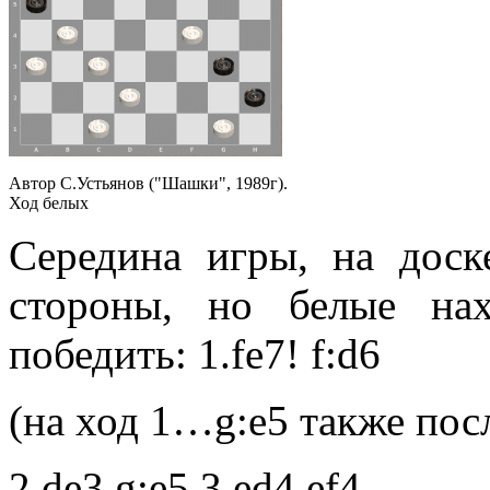
Автор С.Устьянов ("Шашки", 1989г).
Ход белых
Середина игры, на дос
стороны, но белые на
победить: 1.fe7! f:d6
(на ход 1…g:e5 также посл
2.de3 g:e5 3.ed4 ef4