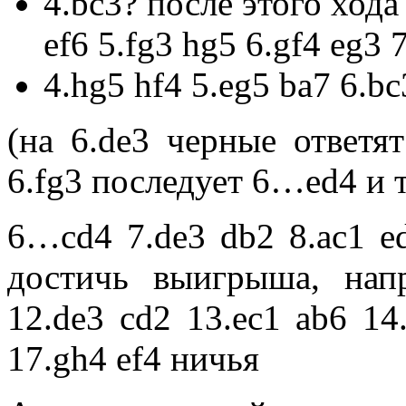
4.bc3? после этого хо
ef6 5.fg3 hg5 6.gf4 eg3 7
4.hg5 hf4 5.eg5 ba7 6.bc
(на 6.de3 черные ответя
6.fg3 последует 6…ed4 и т
6…cd4 7.de3 db2 8.ac1 e
достичь выигрыша, нап
12.de3 cd2 13.ec1 ab6 14
17.gh4 ef4 ничья