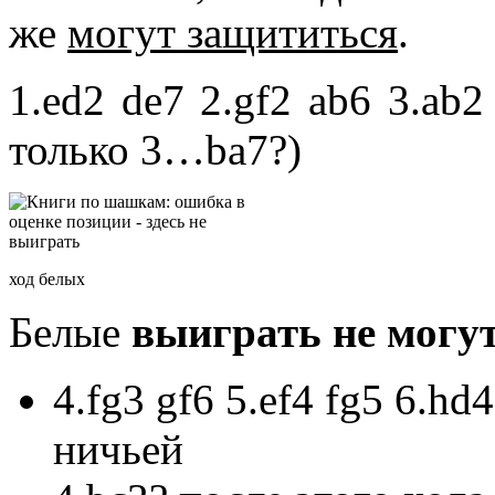
же
могут защититься
.
1.ed2 de7 2.gf2 ab6 3.ab2
только 3…ba7?)
ход белых
Белые
выиграть не могу
4.fg3 gf6 5.ef4 fg5 6.hd
ничьей