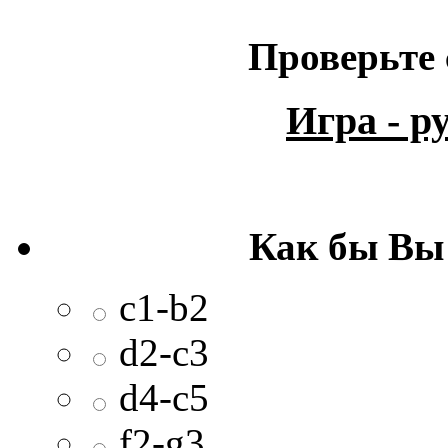
Проверьте 
Игра - 
Как бы Вы
c1-b2
d2-c3
d4-c5
f2-g3