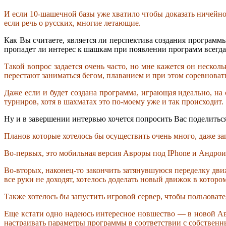
И если 10-шашечной базы уже хватило чтобы доказать ничейно
если речь о русских, многие летающие.
Как Вы считаете, является ли перспектива создания програм
пропадет ли интерес к шашкам при появлении программ всегд
Такой вопрос задается очень часто, но мне кажется он неско
перестают заниматься бегом, плаванием и при этом соревноват
Даже если и будет создана программа, играющая идеально, на
турниров, хотя в шахматах это по-моему уже и так происходит.
Ну и в завершении интервью хочется попросить Вас поделитьс
Планов которые хотелось бы осуществить очень много, даже за
Во-первых, это мобильная версия Авроры под IPhone и Андроид
Во-вторых, наконец-то закончить затянувшуюся переделку дв
все руки не доходят, хотелось доделать новый движок в которо
Также хотелось бы запустить игровой сервер, чтобы пользоват
Еще кстати одно надеюсь интересное новшество — в новой Ав
настраивать параметры программы в соответствии с собствен