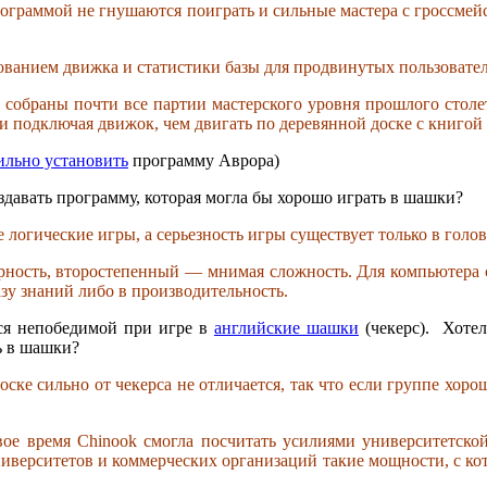
ограммой не гнушаются поиграть и сильные мастера с гроссмейс
ованием движка и статистики базы для продвинутых пользовате
е собраны почти все партии мастерского уровня прошлого столе
и подключая движок, чем двигать по деревянной доске с книгой 
ильно установить
программу Аврора)
здавать программу, которая могла бы хорошо играть в шашки?
огические игры, а серьезность игры существует только в голов
рность, второстепенный — мнимая сложность. Для компьютера с
азу знаний либо в производительность.
тся непобедимой при игре в
английские шашки
(чекерс). Хотел
ь в шашки?
ске сильно от чекерса не отличается, так что если группе хор
ое время Chinook смогла посчитать усилиями университетской
верситетов и коммерческих организаций такие мощности, с кот