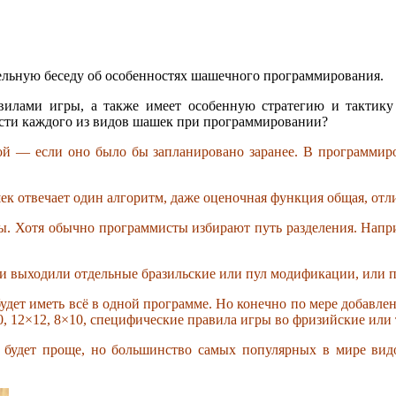
ельную беседу об особенностях шашечного программирования.
вилами игры, а также имеет особенную стратегию и тактику
ости каждого из видов шашек при программировании?
ой — если оно было бы запланировано заранее. В программиро
ек отвечает один алгоритм, даже оценочная функция общая, отл
ы. Хотя обычно программисты избирают путь разделения. Наприм
ии выходили отдельные бразильские или пул модификации, или п
будет иметь всё в одной программе. Но конечно по мере добавл
, 12×12, 8×10, специфические правила игры во фризийские или
 будет проще, но большинство самых популярных в мире видо