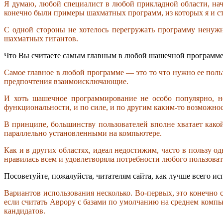
Я думаю, любой специалист в любой прикладной области, начи
конечно были примеры шахматных программ, из которых я и ста
С одной стороны не хотелось перегружать программу ненуж
шахматных гигантов.
Что Вы считаете самым главным в любой шашечной программ
Самое главное в любой программе — это то что нужно ее польз
предпочтения взаимоисключающие.
И хоть шашечное программирование не особо популярно, но
функциональности, и по силе, и по другим каким-то возможно
В принципе, большинству пользователей вполне хватает како
параллельно установленными на компьютере.
Как и в других областях, идеал недостижим, часто в пользу 
нравилась всем и удовлетворяла потребности любого пользоват
Посоветуйте, пожалуйста, читателям сайта, как лучше всего исп
Вариантов использования несколько. Во-первых, это конечно 
если считать Аврору с базами по умолчанию на среднем компь
кандидатов.