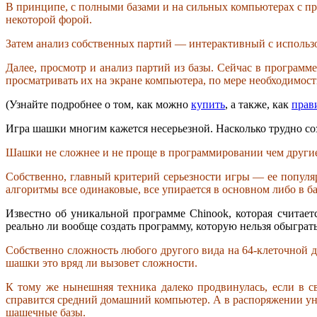
В принципе, с полными базами и на сильных компьютерах с пр
некоторой форой.
Затем анализ собственных партий — интерактивный с использ
Далее, просмотр и анализ партий из базы. Сейчас в программ
просматривать их на экране компьютера, по мере необходимост
(Узнайте подробнее о том, как можно
купить
, а также, как
прав
Игра шашки многим кажется несерьезной. Насколько трудно со
Шашки не сложнее и не проще в программировании чем другие л
Собственно, главный критерий серьезности игры — ее популя
алгоритмы все одинаковые, все упирается в основном либо в б
Известно об уникальной программе Chinook, которая считае
реально ли вообще создать программу, которую нельзя обыграт
Собственно сложность любого другого вида на 64-клеточной до
шашки это вряд ли вызовет сложности.
К тому же нынешняя техника далеко продвинулась, если в св
справится средний домашний компьютер. А в распоряжении уни
шашечные базы.