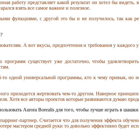
ная работу представляет какой результат он хотел бы видеть, 
рался взять все самое важное и полезное.
ными функциями, с другой это бы и не получилось, так как р
е?
ователям. А вот вкусы, предпочтения и требования у каждого у
 программ существует уже достаточно, чтобы удовлетворить
стям.
й-то одной универсальной программы, кто к чему привык, но 
одного приходится жертвовать чем-то другим. Наверное принци
еля. Хотя все авторы проектов которые развиваются думаю прод
ользовать Aurora Borealis для того, чтобы лучше играть в шашки
спарринг-партнер. Считается что для получения эффекта обучени
ютере мастером средней руки то довольно эффективно будет исп