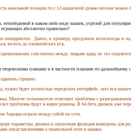
сть начальной позиции то с 12-шашечной думаю вполне можно б
мы, непобедимой в каком-либо виде шашек, угрозой для популяр
а играющих абсолютно правильно?
лько некорректен. Давно, к примеру, придумали велосипеды и л
ься, вплоть до олимпийских игр.
 соревнованиях собственно между людьми вряд ли это отразится
я творческими планами и в частности планами по дальнейшему с
гадывать страшно.
, нужно будет полностью переделать интерфейс, зато вся шашеч
ижка. Многие пользователи отмечают проблемы с разыгрыванием
м все проблемы будут в корне решены. В 64 бита движок уже пер
ели Авроры играли между собой по сети.
роре параметры движка и оценочная функция выведены для реда
ными представлениями о правильной игре в шашки.