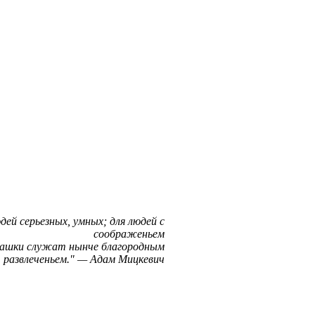
дей серьезных, умных; для людей с
соображеньем
шашки служат нынче благородным
развлеченьем.
—
Адам Мицкевич