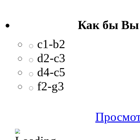
Как бы Вы
c1-b2
d2-c3
d4-c5
f2-g3
Просмот