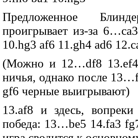
Предложенное Блинд
проигрывает из-за 6…сa3 
10.hg3 af6 11.gh4 ad6 12.c
(Можно и 12…df8 13.ef4 
ничья, однако после 13…fc
gf6 черные выигрывают)
13.af8 и здесь, вопрек
победа: 13…be5 14.fa3 fg7
игра сводится к основном